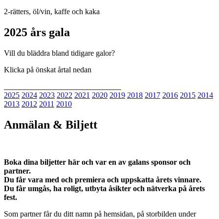
2-rätters, öl/vin, kaffe och kaka
2025 års gala
Vill du bläddra bland tidigare galor?
Klicka på önskat årtal nedan
2025
2024
2023
2022
2021
2020
2019
2018
2017
2016
2015
2014
2013
2012
2011
2010
Anmälan & Biljett
Boka dina biljetter här och var en av galans sponsor och
partner.
Du får vara med och premiera och uppskatta årets vinnare.
Du får umgås, ha roligt, utbyta åsikter och nätverka på årets
fest.
Som partner får du ditt namn på hemsidan, på storbilden under