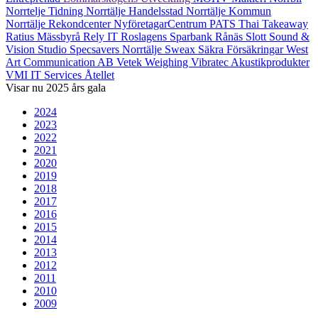
Norrtelje Tidning
Norrtälje Handelsstad
Norrtälje Kommun
Norrtälje Rekondcenter
NyföretagarCentrum
PATS Thai Takeaway
Ratius Mässbyrå
Rely IT
Roslagens Sparbank
Rånäs Slott
Sound &
Vision Studio
Specsavers Norrtälje
Sweax
Säkra Försäkringar
West
Art Communication AB
Vetek Weighing
Vibratec Akustikprodukter
VMI IT Services
Åtellet
Visar nu
2025
års gala
2024
2023
2022
2021
2020
2019
2018
2017
2016
2015
2014
2013
2012
2011
2010
2009