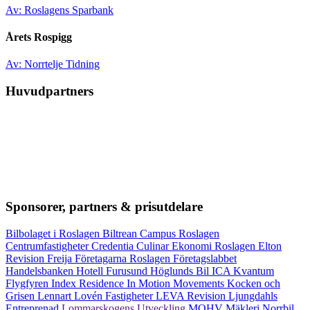
Av: Roslagens Sparbank
Årets Rospigg
Av: Norrtelje Tidning
Huvudpartners
Sponsorer, partners & prisutdelare
Bilbolaget i Roslagen
Biltrean
Campus Roslagen
Centrumfastigheter
Credentia
Culinar
Ekonomi Roslagen
Elton
Revision
Freija
Företagarna Roslagen
Företagslabbet
Handelsbanken
Hotell Furusund
Höglunds Bil
ICA Kvantum
Flygfyren
Index Residence
In Motion Movements
Kocken och
Grisen
Lennart Lovén Fastigheter
LEVA Revision
Ljungdahls
Entreprenad
Lommarskogens Utveckling
MOHV Mäkleri
Norrbil