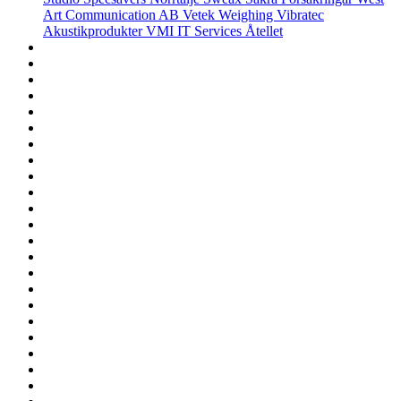
Art Communication AB
Vetek Weighing
Vibratec
Akustikprodukter
VMI IT Services
Åtellet