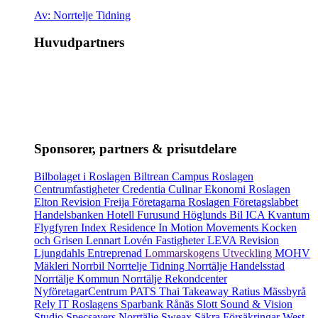
Av: Norrtelje Tidning
Huvudpartners
Sponsorer, partners & prisutdelare
Bilbolaget i Roslagen
Biltrean
Campus Roslagen
Centrumfastigheter
Credentia
Culinar
Ekonomi Roslagen
Elton Revision
Freija
Företagarna Roslagen
Företagslabbet
Handelsbanken
Hotell Furusund
Höglunds Bil
ICA Kvantum
Flygfyren
Index Residence
In Motion Movements
Kocken
och Grisen
Lennart Lovén Fastigheter
LEVA Revision
Ljungdahls Entreprenad
Lommarskogens Utveckling
MOHV
Mäkleri
Norrbil
Norrtelje Tidning
Norrtälje Handelsstad
Norrtälje Kommun
Norrtälje Rekondcenter
NyföretagarCentrum
PATS Thai Takeaway
Ratius Mässbyrå
Rely IT
Roslagens Sparbank
Rånäs Slott
Sound & Vision
Studio
Specsavers Norrtälje
Sweax
Säkra Försäkringar
West