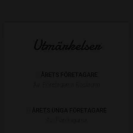
Varför borde dessa prisas?
Utmärkelser
ÅRETS FÖRETAGARE
Av: Företagarna Roslagen
Det är jag som föreslår ovanstående
ÅRETS UNGA FÖRETAGARE
Av: Företagarna