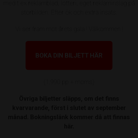
med t ex reklamblad, lotteri, eget reklaminslag på
och nominerar personer och företag
storbilden. Efter ök och extra insats.
ni tycker förtjänar att firas. Välj pris
nedan och skicka in din nominering
Vi ser fram mot årets gala ! Välkommen !
nedan.
Pris:
BOKA DIN BILJETT HÄR
Välj ett pris ovan som du vill
nominera person eller företag till.
(1.990 pp + moms)
För övriga priser på galan sker
nomineringar på annat sätt.
Övriga biljetter släpps, om det finns
kvarvarande, först i slutet av september
Vem/vilka vill du nominera?
månad. Bokningslänk kommer då att finnas
här.