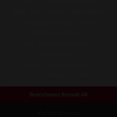
Rely IT
Roslagens Sparbank
Rånäs Slott
Sound & Vision Studio
Specsavers Norrtälje
Sweax
Säkra Försäkringar
West Art Communication AB
Vetek Weighing
Vibratec Akustikprodukter
VMI IT Services
Åtellet
Boerictomas Konsult AB
Kontaktperson