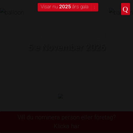
Visar nu
2025
års gala
Roslagens Företagsgala
5:e November 2026
Vill du nominera person eller företag?
Klicka här