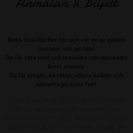
Anmälan & Biljett
Boka dina biljetter här och var en av galans
sponsor och partner.
Du får vara med och premiera och uppskatta
årets vinnare.
Du får umgås, ha roligt, utbyta åsikter och
nätverka på årets fest.
Som partner får du ditt namn på hemsidan, på
storbilden under galan, på marknadsföringen i
digitala medier och i TACK-annonsen i höst. Som
sponsor kan du gå in extra för att visa upp dig
Nu vill vi att folket gör sin röst hörd