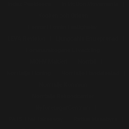
Index Residence
In Motion Movements
Kocken och Grisen
Lennart Lovén Fastigheter
LEVA Revision
Ljungdahls Entreprenad
Lommarskogens Utveckling
MOHV Mäkleri
Norrbil
Norrtelje Tidning
Norrtälje Handelsstad
Norrtälje Kommun
Norrtälje Rekondcenter
NyföretagarCentrum
PATS Thai Takeaway
Ratius Mässbyrå