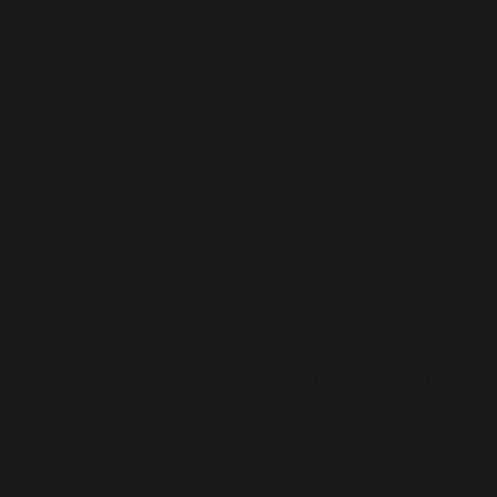
Sponsorer, partners & prisutdelare
Bilbolaget i Roslagen
Biltrean
Campus Roslagen
Centrumfastigheter
Credentia
Culinar
Ekonomi Roslagen
Elton Revision
Freija
Företagarna Roslagen
Företagslabbet
Handelsbanken
Hotell Furusund
Höglunds Bil
ICA Kvantum Flygfyren