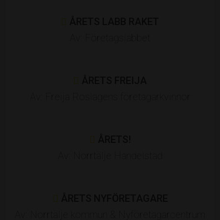
Norrtälje Rekondcenter
ÅRETS LABB RAKET
NyföretagarCentrum
Av: Företagslabbet
PATS Thai Takeaway
Ratius Mässbyrå
Rely IT
Roslagens Sparbank
ÅRETS FREIJA
Rånäs Slott
Sound & Vision Studio
Av: Freija Roslagens företagarkvinnor
Specsavers Norrtälje
Sweax
Säkra Försäkringar
ÅRETS!
West Art Communication AB
Av: Norrtälje Handelstad
Vetek Weighing
Vibratec Akustikprodukter
ÅRETS NYFÖRETAGARE
VMI IT Services
Åtellet
Av: Norrtälje kommun & Nyföretagarcentrum