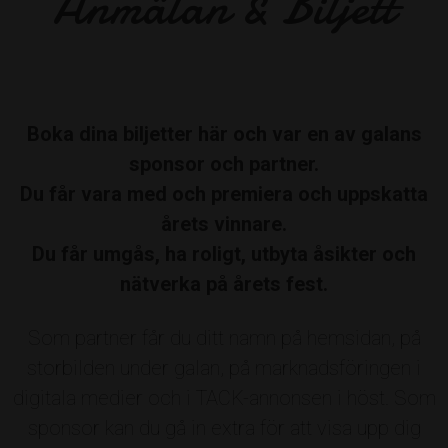
Anmälan & Biljett
ÅRETS ENTREPRENÖR
Mopedrenovering
Boka dina biljetter här och var en av galans
sponsor och partner.
Av: Roslagens Sparbank
Du får vara med och premiera och uppskatta
årets vinnare.
Du får umgås, ha roligt, utbyta åsikter och
ÅRETS ROSPIGG
nätverka på årets fest.
Björn Pettersson
Som partner får du ditt namn på hemsidan, på
Av: Norrtelje Tidning
storbilden under galan, på marknadsföringen i
digitala medier och i TACK-annonsen i höst. Som
sponsor kan du gå in extra för att visa upp dig
Nu vill vi att folket gör sin röst hörd