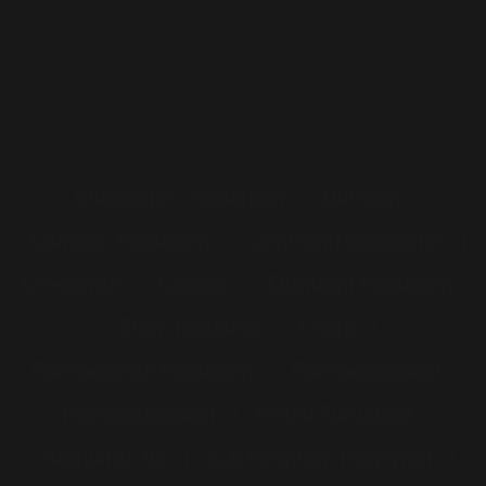
Sponsorer, partners & prisutdelare
Bilbolaget i Roslagen
Biltrean
Campus Roslagen
Centrumfastigheter
Credentia
Culinar
Ekonomi Roslagen
Elton Revision
Freija
Företagarna Roslagen
Företagslabbet
Handelsbanken
Hotell Furusund
Höglunds Bil
ICA Kvantum Flygfyren