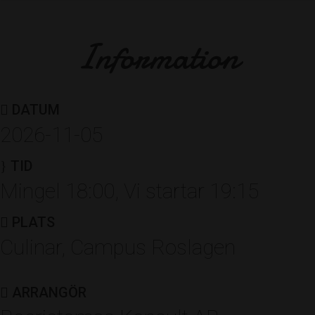
Boerictomas Konsult AB
Information
UNDERHÅLLNING
MAGNIFICENT
DATUM
2026-11-05
Utmärkelser
TID
Mingel 18:00, Vi startar 19:15
PLATS
ÅRETS FÖRETAGARE
Culinar, Campus Roslagen
VMI IT Services
ARRANGÖR
Av: Företagarna Roslagen