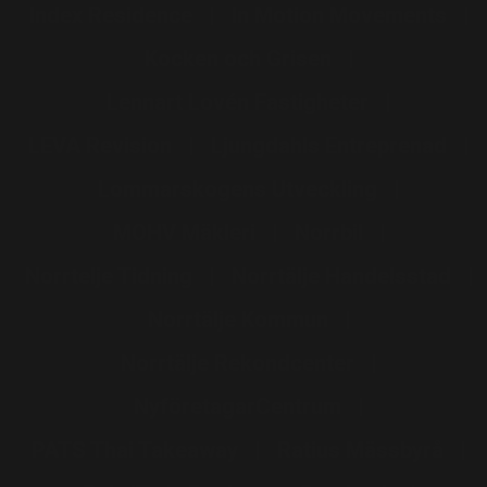
Index Residence
In Motion Movements
Kocken och Grisen
Lennart Lovén Fastigheter
LEVA Revision
Ljungdahls Entreprenad
Lommarskogens Utveckling
MOHV Mäkleri
Norrbil
Norrtelje Tidning
Norrtälje Handelsstad
Norrtälje Kommun
Norrtälje Rekondcenter
NyföretagarCentrum
PATS Thai Takeaway
Ratius Mässbyrå