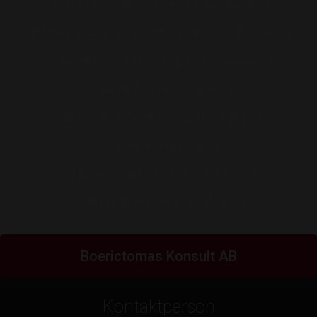
Rely IT
Roslagens Sparbank
Rånäs Slott
Sound & Vision Studio
Specsavers Norrtälje
Sweax
Säkra Försäkringar
West Art Communication AB
Vetek Weighing
Vibratec Akustikprodukter
VMI IT Services
Åtellet
Boerictomas Konsult AB
Kontaktperson