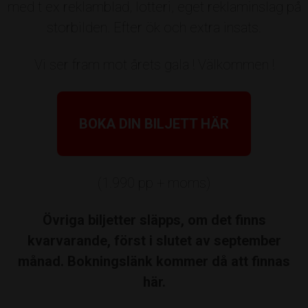
med t ex reklamblad, lotteri, eget reklaminslag på
och nominerar personer och företag
Huvudpartners
storbilden. Efter ök och extra insats.
ni tycker förtjänar att firas. Välj pris
nedan och skicka in din nominering
Vi ser fram mot årets gala ! Välkommen !
nedan.
Pris:
BOKA DIN BILJETT HÄR
Välj ett pris ovan som du vill
nominera person eller företag till.
(1.990 pp + moms)
Sponsorer, partners & prisutdelare
För övriga priser på galan sker
nomineringar på annat sätt.
Övriga biljetter släpps, om det finns
Bilbolaget i Roslagen
Biltrean
kvarvarande, först i slutet av september
Vem/vilka vill du nominera?
Campus Roslagen
Centrumfastigheter
månad. Bokningslänk kommer då att finnas
här.
Credentia
Culinar
Ekonomi Roslagen