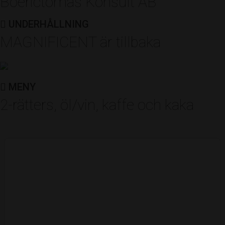
Boerictomas Konsult AB
UNDERHÅLLNING
ÅRETS UNGA FÖRETAGARE
MAGNIFICENT är tillbaka
Matilda Bill, Pressbyrån
Av: Företagarna
MENY
2-rätters, öl/vin, kaffe och kaka
ÅRETS LABB RAKET
Hoffmans städservice
Av: Företagslabbet
ÅRETS FREIJA