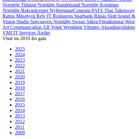
Norrtelje Tidning
Norrtälje Handelsstad
Norrtälje Kommun
Norrtälje Rekondcenter
NyföretagarCentrum
PATS Thai Takeaway
Ratius Mässbyrå
Rely IT
Roslagens Sparbank
Rånäs Slott
Sound &
Vision Studio
Specsavers Norrtälje
Sweax
Säkra Försäkringar
West
Art Communication AB
Vetek Weighing
Vibratec Akustikprodukter
VMI IT Services
Åtellet
Visar nu
2010
års gala
2025
2024
2023
2022
2021
2020
2019
2018
2017
2016
2015
2014
2013
2012
2011
2009