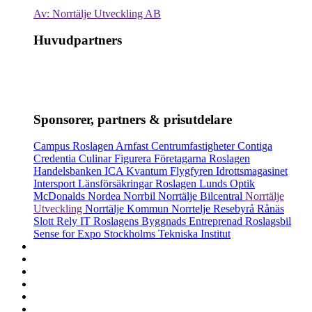
Av: Norrtälje Utveckling AB
Huvudpartners
Sponsorer, partners & prisutdelare
Campus Roslagen
Arnfast
Centrumfastigheter
Contiga
Credentia
Culinar
Figurera
Företagarna Roslagen
Handelsbanken
ICA Kvantum Flygfyren
Idrottsmagasinet
Intersport
Länsförsäkringar Roslagen
Lunds Optik
McDonalds
Nordea
Norrbil
Norrtälje Bilcentral
Norrtälje
Utveckling
Norrtälje Kommun
Norrtelje Resebyrå
Rånäs
Slott
Rely IT
Roslagens Byggnads Entreprenad
Roslagsbil
Sense for Expo
Stockholms Tekniska Institut