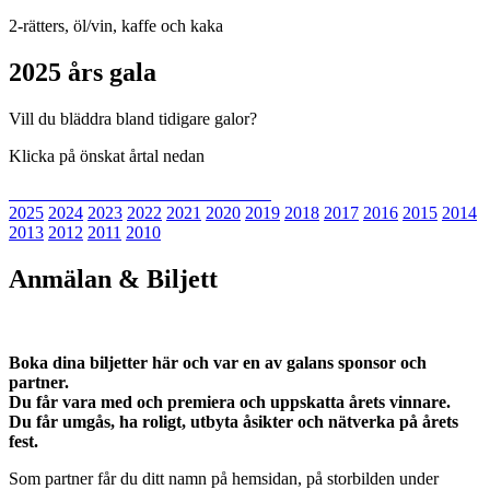
2-rätters, öl/vin, kaffe och kaka
2025 års gala
Vill du bläddra bland tidigare galor?
Klicka på önskat årtal nedan
2025
2024
2023
2022
2021
2020
2019
2018
2017
2016
2015
2014
2013
2012
2011
2010
Anmälan & Biljett
Boka dina biljetter här och var en av galans sponsor och
partner.
Du får vara med och premiera och uppskatta årets vinnare.
Du får umgås, ha roligt, utbyta åsikter och nätverka på årets
fest.
Som partner får du ditt namn på hemsidan, på storbilden under