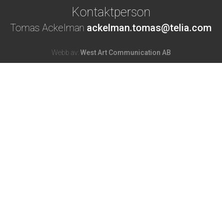
Kontaktperson
Tomas Ackelman
ackelman.tomas@telia.com
Webb av:
West Art Communication AB