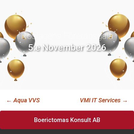
Roslagens Företagsgala
5:e November 2026
←
Aqua VVS
VMI IT Services
→
Inläggsnavigering
Boerictomas Konsult AB