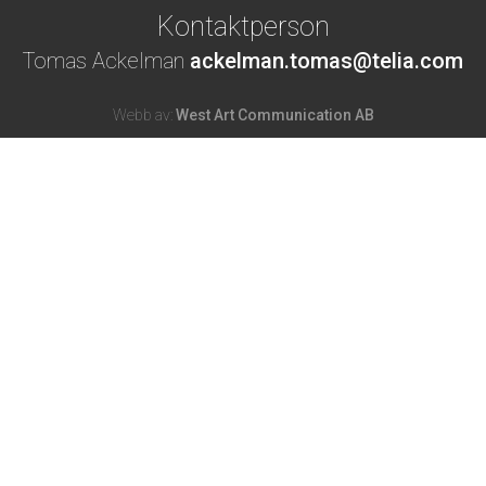
Kontaktperson
Tomas Ackelman
ackelman.tomas@telia.com
Webb av:
West Art Communication AB