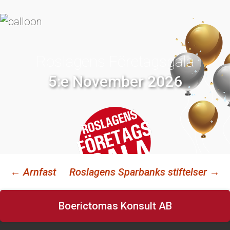
Roslagens Företagsgala
5:e November 2026
←
Arnfast
Roslagens Sparbanks stiftelser
→
Inläggsnavigering
Boerictomas Konsult AB