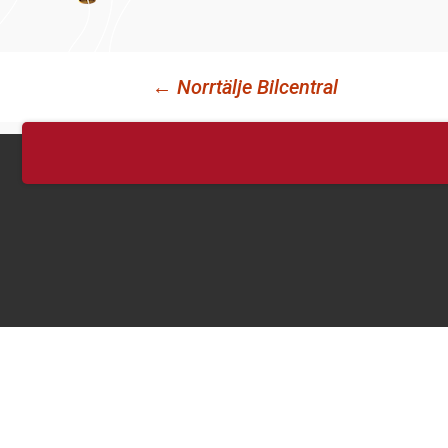
←
Norrtälje Bilcentral
Inläggsnavigering