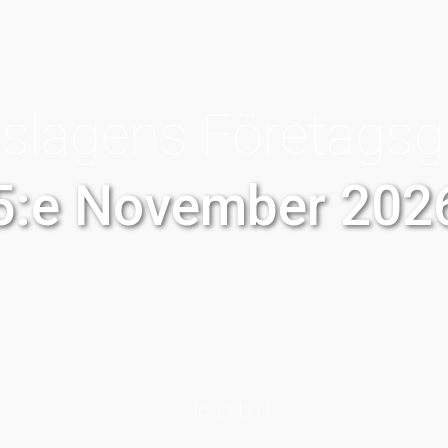
slagens Företagsg
5:e November 202