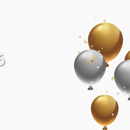
ala
6