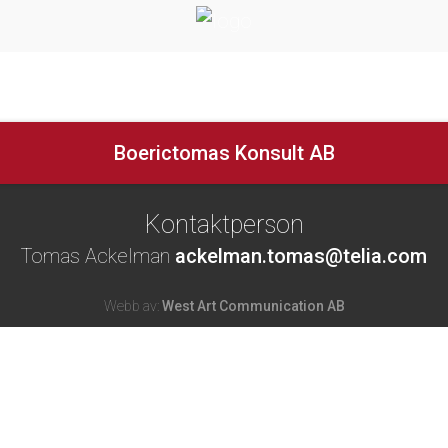
Boerictomas Konsult AB
Kontaktperson
Tomas Ackelman
ackelman.tomas@telia.com
Webb av:
West Art Communication AB