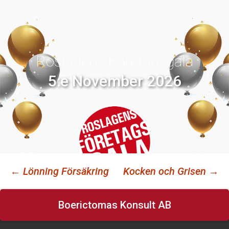
Roslagens Företagsgala
5:e November 2026
←
Lönning Försäkring
Kocken och Grisen
→
Inläggsnavigering
Boerictomas Konsult AB