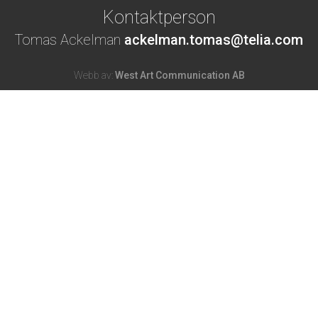
Kontaktperson
Tomas Ackelman
ackelman.tomas@telia.com
Webb av:
West Art Communication AB