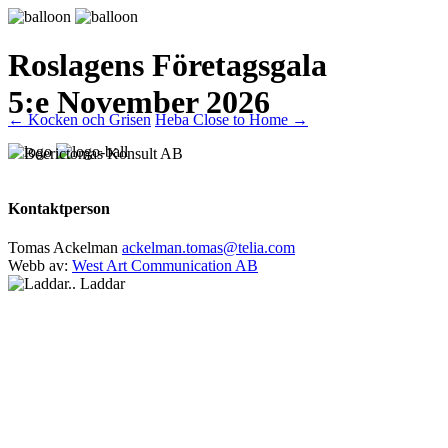
Roslagens Företagsgala
5:e November 2026
Inläggsnavigering
←
Kocken och Grisen
Heba Close to Home
→
Boerictomas Konsult AB
Kontaktperson
Tomas Ackelman
ackelman.tomas@telia.com
Webb av:
West Art Communication AB
Laddar