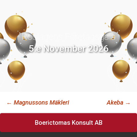
Roslagens Företagsgala
5:e November 2026
←
Magnussons Mäkleri
Akeba
→
Inläggsnavigering
Boerictomas Konsult AB