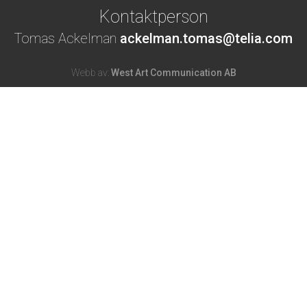
Kontaktperson
Tomas Ackelman
ackelman.tomas@telia.com
Webb av:
West Art Communication AB