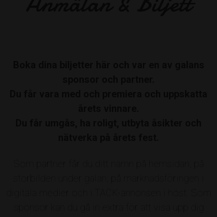
Anmälan & Biljett
Annkristin Hult
Av: Freija Roslagens företagarkvinnor
Boka dina biljetter här och var en av galans
sponsor och partner.
ÅRETS LABB RAKET
Du får vara med och premiera och uppskatta
Roslagen Media Group
årets vinnare.
Du får umgås, ha roligt, utbyta åsikter och
Av: Företagslabbet
nätverka på årets fest.
Som partner får du ditt namn på hemsidan, på
ÅRETS ACKELMAN
storbilden under galan, på marknadsföringen i
Camp Roslagen
digitala medier och i TACK-annonsen i höst. Som
sponsor kan du gå in extra för att visa upp dig
Av: Boerictomas, Galans Hederspris
Nu vill vi att folket gör sin röst hörd