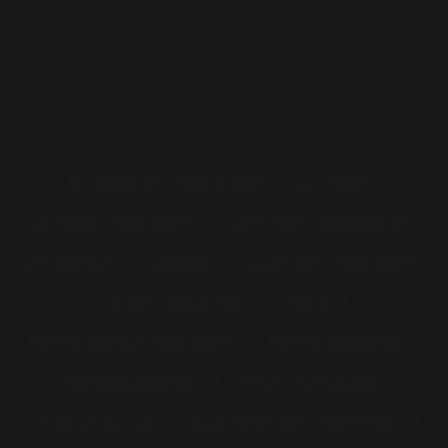
Sponsorer, partners & prisutdelare
Bilbolaget i Roslagen
Biltrean
Campus Roslagen
Centrumfastigheter
Credentia
Culinar
Ekonomi Roslagen
Elton Revision
Freija
Företagarna Roslagen
Företagslabbet
Handelsbanken
Hotell Furusund
Höglunds Bil
ICA Kvantum Flygfyren