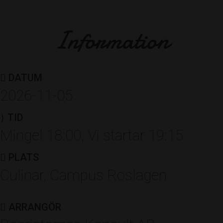
Boerictomas Konsult AB
Information
UNDERHÅLLNING
Pommac Trio och Björn på
saxofon
DATUM
2026-11-05
TID
Utmärkelser
Mingel 18:00, Vi startar 19:15
PLATS
Culinar, Campus Roslagen
ÅRETS NYFÖRETAGARE
Berglings Boutique Hotell &
ARRANGÖR