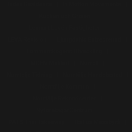
Index Residence
In Motion Movements
Kocken och Grisen
Lennart Lovén Fastigheter
LEVA Revision
Ljungdahls Entreprenad
Lommarskogens Utveckling
MOHV Mäkleri
Norrbil
Norrtelje Tidning
Norrtälje Handelsstad
Norrtälje Kommun
Norrtälje Rekondcenter
NyföretagarCentrum
PATS Thai Takeaway
Ratius Mässbyrå