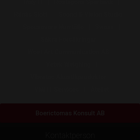
Rely IT
Roslagens Sparbank
Rånäs Slott
Sound & Vision Studio
Specsavers Norrtälje
Sweax
Säkra Försäkringar
West Art Communication AB
Vetek Weighing
Vibratec Akustikprodukter
VMI IT Services
Åtellet
Boerictomas Konsult AB
Kontaktperson