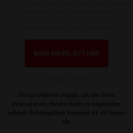
med t ex reklamblad, lotteri, eget reklaminslag på
och nominerar personer och företag
storbilden. Efter ök och extra insats.
ni tycker förtjänar att firas. Välj pris
ÅRETS UNGA FÖRETAGARE
nedan och skicka in din nominering
Vi ser fram mot årets gala ! Välkommen !
Johan Blomqvist
nedan.
Pris:
Av: Företagarna
BOKA DIN BILJETT HÄR
Välj ett pris ovan som du vill
nominera person eller företag till.
(1.990 pp + moms)
För övriga priser på galan sker
Huvudpartners
nomineringar på annat sätt.
Övriga biljetter släpps, om det finns
kvarvarande, först i slutet av september
Vem/vilka vill du nominera?
månad. Bokningslänk kommer då att finnas
här.