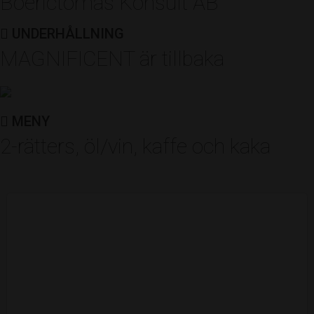
Boerictomas Konsult AB
Restaurangcafé
UNDERHÅLLNING
Av: Norrtälje kommun & Nyföretagarcentrum
MAGNIFICENT är tillbaka
ÅRETS FÖRETAGARE
MENY
Vetek Weighing AB
2-rätters, öl/vin, kaffe och kaka
Av: Företagarna Roslagen
ÅRETS ROSPIGG
Peter Kauffmann
Av: Norrtelje Tidning