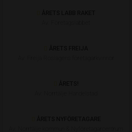
Heidelberg Materials Precast
ÅRETS LABB RAKET
Index Residence
Kocken och Grisen
Av: Företagslabbet
LEVA Revision
Ljungdahls Entreprenad
Lommarskogens Utveckling
ÅRETS FREIJA
Lönning Försäkring
MOHV Mäkleri
Av: Freija Roslagens företagarkvinnor
Norrbil
Norrtelje Tidning
Norrtälje Handelsstad
ÅRETS!
Norrtälje Kommun
NyföretagarCentrum
Av: Norrtälje Handelstad
Radonkonsult
Redovisningsbyrån Älmsta
Rely IT
ÅRETS NYFÖRETAGARE
Roslagens Sparbank
Av: Norrtälje kommun & Nyföretagarcentrum