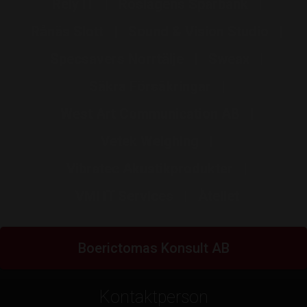
Rely IT
Roslagens Sparbank
Rånäs Slott
Sound & Vision Studio
Specsavers Norrtälje
Sweax
Säkra Försäkringar
West Art Communication AB
Vetek Weighing
Vibratec Akustikprodukter
VMI IT Services
Åtellet
Boerictomas Konsult AB
Kontaktperson