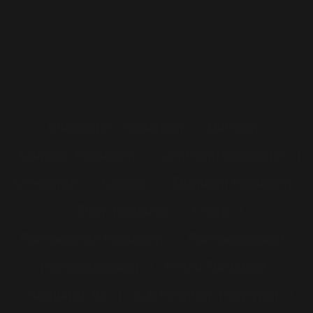
Sponsorer, partners & prisutdelare
Bilbolaget i Roslagen
Biltrean
Campus Roslagen
Centrumfastigheter
Credentia
Culinar
Ekonomi Roslagen
Elton Revision
Freija
Företagarna Roslagen
Företagslabbet
Handelsbanken
Hotell Furusund
Höglunds Bil
ICA Kvantum Flygfyren