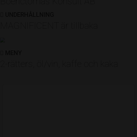
Boerictomas Konsult AB
Restaurangcafé
UNDERHÅLLNING
Av: Norrtälje kommun & Nyföretagarcentrum
MAGNIFICENT är tillbaka
ÅRETS FÖRETAGARE
MENY
Vetek Weighing AB
2-rätters, öl/vin, kaffe och kaka
Av: Företagarna Roslagen
ÅRETS ROSPIGG
Peter Kauffmann
Av: Norrtelje Tidning