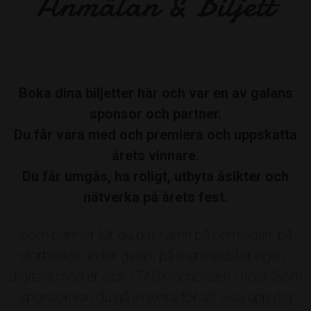
Anmälan & Biljett
Annkristin Hult
Av: Freija Roslagens företagarkvinnor
Boka dina biljetter här och var en av galans
sponsor och partner.
ÅRETS LABB RAKET
Du får vara med och premiera och uppskatta
Roslagen Media Group
årets vinnare.
Du får umgås, ha roligt, utbyta åsikter och
Av: Företagslabbet
nätverka på årets fest.
Som partner får du ditt namn på hemsidan, på
ÅRETS ACKELMAN
storbilden under galan, på marknadsföringen i
Camp Roslagen
digitala medier och i TACK-annonsen i höst. Som
sponsor kan du gå in extra för att visa upp dig
Av: Boerictomas, Galans Hederspris
Nu vill vi att folket gör sin röst hörd