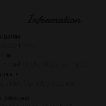
Boerictomas Konsult AB
Information
UNDERHÅLLNING
Pommac Trio och Björn på
saxofon
DATUM
2026-11-05
TID
Utmärkelser
Mingel 18:00, Vi startar 19:15
PLATS
Culinar, Campus Roslagen
ÅRETS NYFÖRETAGARE
Berglings Boutique Hotell &
ARRANGÖR