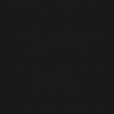
Index Residence
In Motion Movements
Kocken och Grisen
Lennart Lovén Fastigheter
LEVA Revision
Ljungdahls Entreprenad
Lommarskogens Utveckling
MOHV Mäkleri
Norrbil
Norrtelje Tidning
Norrtälje Handelsstad
Norrtälje Kommun
Norrtälje Rekondcenter
NyföretagarCentrum
PATS Thai Takeaway
Ratius Mässbyrå