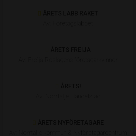
Heidelberg Materials Precast
ÅRETS LABB RAKET
Index Residence
Kocken och Grisen
Av: Företagslabbet
LEVA Revision
Ljungdahls Entreprenad
Lommarskogens Utveckling
ÅRETS FREIJA
Lönning Försäkring
MOHV Mäkleri
Av: Freija Roslagens företagarkvinnor
Norrbil
Norrtelje Tidning
Norrtälje Handelsstad
ÅRETS!
Norrtälje Kommun
NyföretagarCentrum
Av: Norrtälje Handelstad
Radonkonsult
Redovisningsbyrån Älmsta
Rely IT
ÅRETS NYFÖRETAGARE
Roslagens Sparbank
Av: Norrtälje kommun & Nyföretagarcentrum