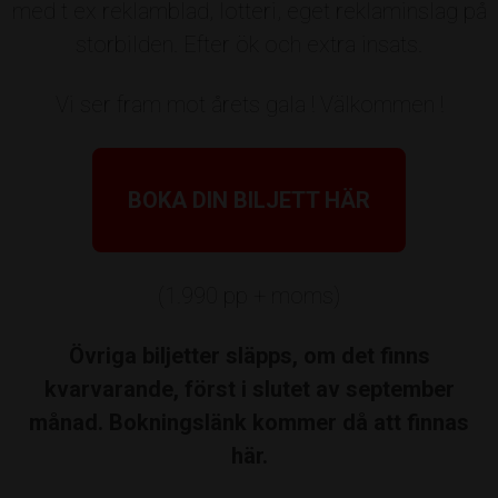
med t ex reklamblad, lotteri, eget reklaminslag på
och nominerar personer och företag
storbilden. Efter ök och extra insats.
ni tycker förtjänar att firas. Välj pris
ÅRETS UNGA FÖRETAGARE
nedan och skicka in din nominering
Vi ser fram mot årets gala ! Välkommen !
Johan Blomqvist
nedan.
Pris:
Av: Företagarna
BOKA DIN BILJETT HÄR
Välj ett pris ovan som du vill
nominera person eller företag till.
(1.990 pp + moms)
För övriga priser på galan sker
Huvudpartners
nomineringar på annat sätt.
Övriga biljetter släpps, om det finns
kvarvarande, först i slutet av september
Vem/vilka vill du nominera?
månad. Bokningslänk kommer då att finnas
här.