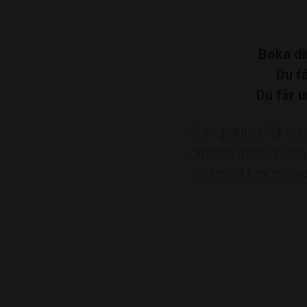
Ve
Boka di
V
Du f
Du får u
Bilbolaget i Roslagen
Bistro Magasine
Som partner får du 
Ekonomi Roslagen
Elton Revisi
digitala medier och
Handelsbanken
Heba Close to Home
dig med t ex reklam
Ljungdahls Entreprenad
Lommarskog
Norrtälje Handelsstad
Norrtälje Ko
Roslagens Sparbank
Roslagens Spar
D
Sweax
Säkra Försäkringar
Vibratec 