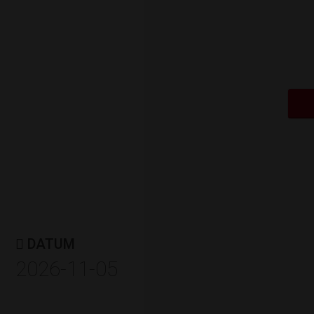
ÅRETS NYFÖRETAGA
Berglings Boutique Hotell &
Restaurangcafé
Av: Norrtälje kommun & Nyföretaga
DATUM
2026-11-05
ÅRETS ROSPIGG