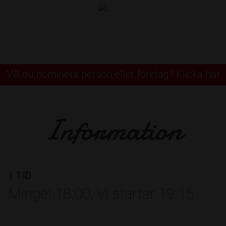
Utmärkelser
Vill du nominera person eller företag? Klicka här
RE
Information
rcentrum
TID
Mingel 18:00, Vi startar 19:15