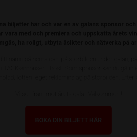
m/vilka vill du nominera?
na biljetter här och var en av galans sponsor och 
arför borde dessa prisas?
Sponsorer, partners & prisutdelare
år vara med och premiera och uppskatta årets vin
mgås, ha roligt, utbyta åsikter och nätverka på år
t
Broby Mark
Campus Roslagen
Centru
ditt namn på hemsidan, på storbilden under galan, p
on
Freija
Företagslabbet
Företagarna R
 i TACK-annonsen i höst. Som sponsor kan du gå in ex
Heidelberg Materials Precast
Index Residen
blad, lotteri, eget reklaminslag på storbilden. Efter 
ens Utveckling
Lönning Försäkring
MOHV 
Vi ser fram mot årets gala ! Välkommen !
mmun
NyföretagarCentrum
Radonkonsult
banks stiftelser
Rosättra Båtvarv
Sound &
BOKA DIN BILJETT HÄR
et är jag som föreslår ovanstående
Akustikprodukter
VIEW Group
West Art Co