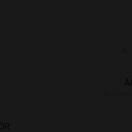
T
Av:
Å
Av: Norrt
ÖR