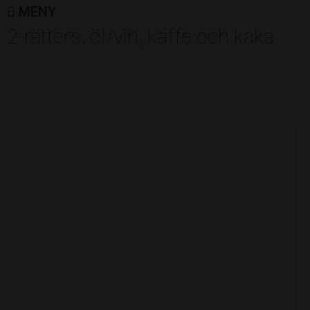
Norrtälje Bränneri
MENY
2-rätters, öl/vin, kaffe och kaka
Av: Roslagens Sparbank
ÅRETS FREIJA
Annkristin Hult
Av: Freija Roslagens företagarkvinnor
ÅRETS ACKELMAN
Camp Roslagen