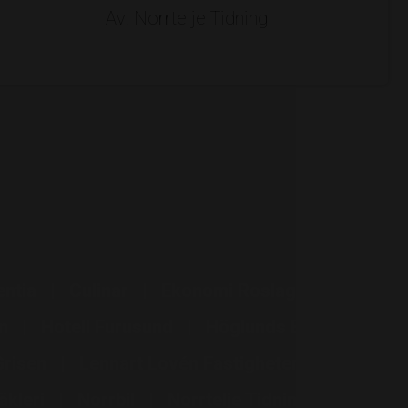
Av: Norrtelje Tidning
entia
Culinar
Ekonomi Roslagen
en
Hotell Furusund
Höglunds Bil
Grisen
Lennart Lovén Fastigheter
kleri
Norrbil
Norrtelje Tidning