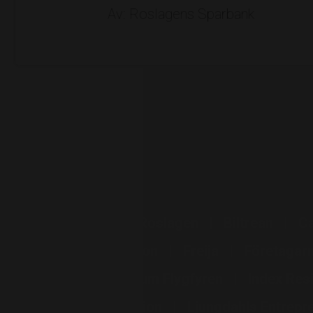
Av: Roslagens Sparbank
Bilbolaget i Roslagen
Biltrean
C
Elton Revision
Freija
Företagar
ICA Kvantum Flygfyren
Index Res
LEVA Revision
Ljungdahls Entrep