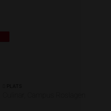
ÅRETS FÖRETAGARE
Vetek Weighing AB
Av: Företagarna Roslagen
PLATS
Culinar, Campus Roslagen
ÅRETS ENTREPRENÖR