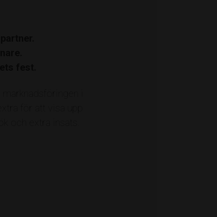
partner.
nare.
ets fest.
mfastigheter
Credentia
Digitrooper
å marknadsföringen i
oslagen
Grannköket Korv & Sånt
tra för att visa upp
ce
Kocken och Grisen
LEVA Revision
ök och extra insats.
Mäkleri
Norrbil
Norrtelje Tidning
Redovisningsbyrån Älmsta
Rely IT
 Vision Studio
Specsavers Norrtälje
mmunication AB
Åhman Mäkleri
Åtellet