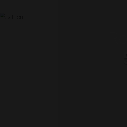
Ro
DATUM
7 November 2024
ARRANGÖR
Boerictomas Konsult AB