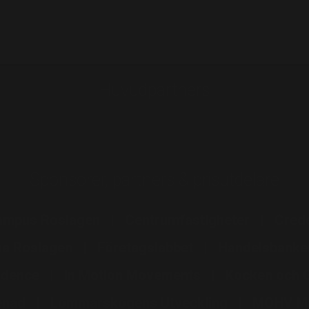
Huvudpartners
Sponsorer, partners & prisutdelare
ampus Roslagen
Centrumfastigheter
Cred
na Roslagen
Företagslabbet
Handelsbank
idence
In Motion Movements
Kocken och 
renad
Lommarskogens Utveckling
MOHV Mä