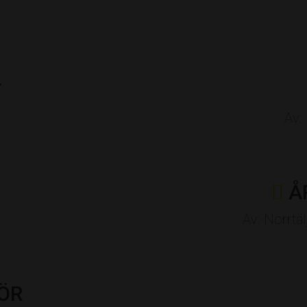
T
Av:
Å
Av: Norrt
ÖR