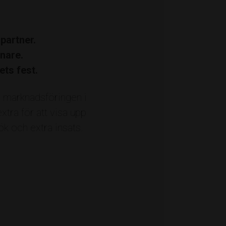
partner.
nare.
ets fest.
mfastigheter
Credentia
Digitrooper
å marknadsföringen i
oslagen
Grannköket Korv & Sånt
tra för att visa upp
ce
Kocken och Grisen
LEVA Revision
ök och extra insats.
Mäkleri
Norrbil
Norrtelje Tidning
Redovisningsbyrån Älmsta
Rely IT
 Vision Studio
Specsavers Norrtälje
mmunication AB
Åhman Mäkleri
Åtellet