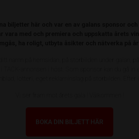
m/vilka vill du nominera?
na biljetter här och var en av galans sponsor och 
arför borde dessa prisas?
Sponsorer, partners & prisutdelare
år vara med och premiera och uppskatta årets vin
mgås, ha roligt, utbyta åsikter och nätverka på år
t
Broby Mark
Campus Roslagen
Centru
ditt namn på hemsidan, på storbilden under galan, p
on
Freija
Företagslabbet
Företagarna R
 i TACK-annonsen i höst. Som sponsor kan du gå in ex
Heidelberg Materials Precast
Index Residen
blad, lotteri, eget reklaminslag på storbilden. Efter 
ens Utveckling
Lönning Försäkring
MOHV 
Vi ser fram mot årets gala ! Välkommen !
mmun
NyföretagarCentrum
Radonkonsult
banks stiftelser
Rosättra Båtvarv
Sound &
BOKA DIN BILJETT HÄR
et är jag som föreslår ovanstående
Akustikprodukter
VIEW Group
West Art Co