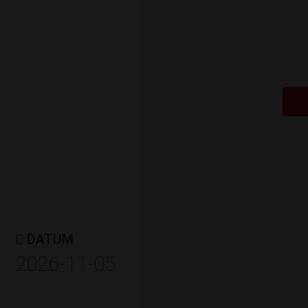
ÅRETS NYFÖRETAGA
Berglings Boutique Hotell &
Restaurangcafé
Av: Norrtälje kommun & Nyföretaga
DATUM
2026-11-05
ÅRETS ROSPIGG