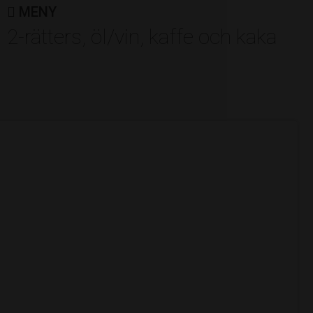
Norrtälje Bränneri
MENY
2-rätters, öl/vin, kaffe och kaka
Av: Roslagens Sparbank
ÅRETS FREIJA
Annkristin Hult
Av: Freija Roslagens företagarkvinnor
ÅRETS ACKELMAN
Camp Roslagen