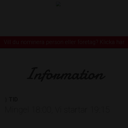
Utmärkelser
Vill du nominera person eller företag? Klicka här
RE
Information
rcentrum
TID
Mingel 18:00, Vi startar 19:15