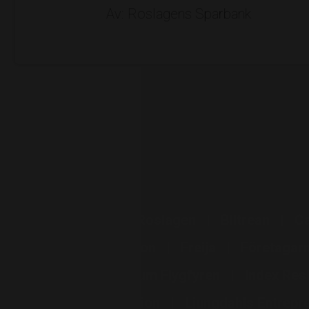
Av: Roslagens Sparbank
Bilbolaget i Roslagen
Biltrean
C
Elton Revision
Freija
Företagar
ICA Kvantum Flygfyren
Index Res
LEVA Revision
Ljungdahls Entrep