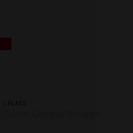
ÅRETS FÖRETAGARE
Vetek Weighing AB
Av: Företagarna Roslagen
PLATS
Culinar, Campus Roslagen
ÅRETS ENTREPRENÖR