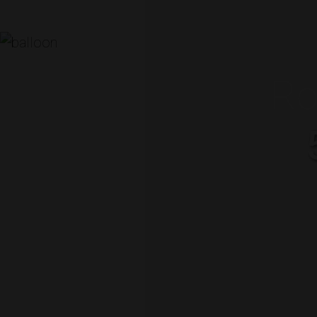
Ro
DATUM
7 November 2024
ARRANGÖR
Boerictomas Konsult AB