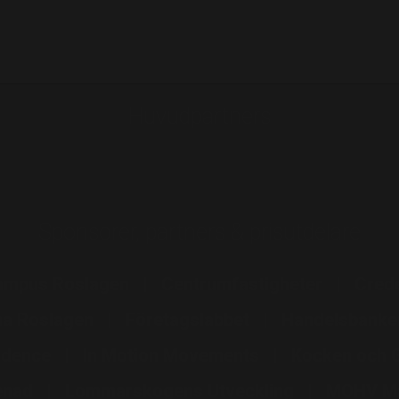
Huvudpartners
Sponsorer, partners & prisutdelare
ampus Roslagen
Centrumfastigheter
Cred
na Roslagen
Företagslabbet
Handelsbank
idence
In Motion Movements
Kocken och 
renad
Lommarskogens Utveckling
MOHV Mä