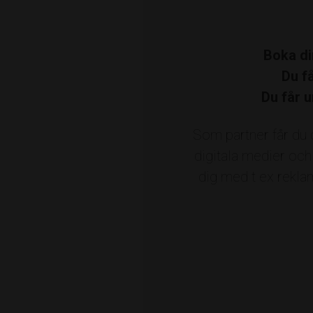
Ve
Boka di
V
Du f
Du får u
Bilbolaget i Roslagen
Bistro Magasine
Som partner får du 
Ekonomi Roslagen
Elton Revisi
digitala medier och
Handelsbanken
Heba Close to Home
dig med t ex reklam
Ljungdahls Entreprenad
Lommarskog
Norrtälje Handelsstad
Norrtälje Ko
Roslagens Sparbank
Roslagens Spar
D
Sweax
Säkra Försäkringar
Vibratec 