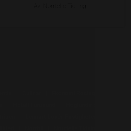
Av: Norrtelje Tidning
entia
Culinar
Ekonomi Roslagen
en
Hotell Furusund
Höglunds Bil
Grisen
Lennart Lovén Fastigheter
kleri
Norrbil
Norrtelje Tidning